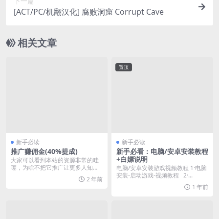
下一篇
[ACT/PC/机翻汉化] 腐败洞窟 Corrupt Cave
相关文章
置顶
新手必读
新手必读
推广赚佣金(40%提成)
新手必看：电脑/安卓安装教程
+白嫖说明
大家可以看到本站的资源非常的哇
噻，为啥不把它推广让更多人知道
电脑/安卓安装游戏视频教程 1·电脑
呢？同时你也可芝以拿...
安装-启动游戏-视频教程 2·...
2 年前
1 年前