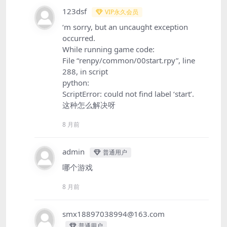
123dsf
VIP永久会员
‘m sorry, but an uncaught exception
occurred.
While running game code:
File “renpy/common/00start.rpy”, line
288, in script
python:
ScriptError: could not find label ‘start’.
这种怎么解决呀
8 月前
admin
普通用户
哪个游戏
8 月前
smx18897038994@163.com
普通用户