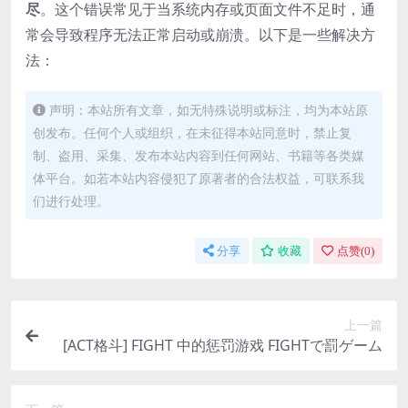
尽
。这个错误常见于当系统内存或页面文件不足时，通
常会导致程序无法正常启动或崩溃。以下是一些解决方
法：
声明：本站所有文章，如无特殊说明或标注，均为本站原
创发布。任何个人或组织，在未征得本站同意时，禁止复
制、盗用、采集、发布本站内容到任何网站、书籍等各类媒
体平台。如若本站内容侵犯了原著者的合法权益，可联系我
们进行处理。
分享
收藏
点赞(
0
)
上一篇
[ACT格斗] FIGHT 中的惩罚游戏 FIGHTで罰ゲーム