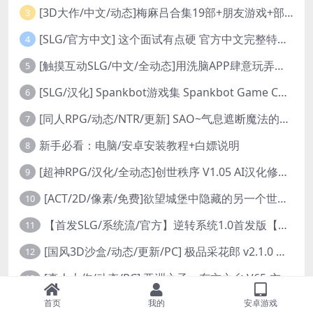
[3D大作/中文/动态]梅麻吕合集19部+朋友游戏+部份AI修复[PC+安卓]
3
[SLG/官方中文] 这个面试有点硬 官方中文完整特别版 真人互动游戏 正式破解版32G
4
[触摸互动SLG/中文/全动态]用洗脑APP肆意玩弄狂妄大小姐 V1.6 官方中文版
5
[SLG/汉化] Spankbot游戏集 Spankbot Game Collection [V2024.7.22】 PC+安卓汉化合集版 16G
6
[同人RPG/动态/NTR/更新] SAO~气息遮断魔法的陷阱Ⅱ~ verβ8.1 官方中文步兵版
7
新手必看：电脑/安卓安装教程+白嫖说明
8
[超神RPG/汉化/全动态]创世秩序 V1.05 AI汉化修复完结版[PC+安卓]
9
[ACT/2D/像素/免费]欲望城堡中隐藏的另一个世界 欲望の城に隠された異世界 中文+存档
10
【首发SLG/系统流/官方】逆转系统1.0首发版【PC+安卓/首发】
11
[国风3D沙盒/动态/更新/PC] 极品采花郎 v2.1.0 官方中文步兵版
12
[真人大作/动态/PC] 亚洲之子：东方之乡 V65-衣析浅斟续写 官方中文+全DLC+MOD+攻略 26.4G
13
[RPG/FPS/3D/模拟/官中/PC]与你在一起 BnB Together BnB 11-26
首页
我的
安卓游戏
14