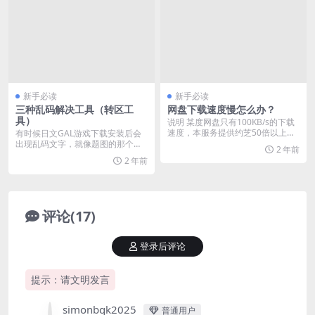
新手必读
新手必读
三种乱码解决工具（转区工
网盘下载速度慢怎么办？
具）
说明 某度网盘只有100KB/s的下载
速度，本服务提供约芝50倍以上速
有时候日文GAL游戏下载安装后会
度，柯北实...
出现乱码文字，就像题图的那个弹
2 年前
窗（正常应该都是鍒...
2 年前
评论(17)
登录后评论
提示：请文明发言
simonbqk2025
普通用户