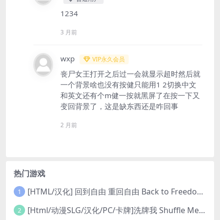
1234
3 月前
wxp
VIP永久会员
丧尸女王打开之后过一会就显示超时然后就
一个背景啥也没有按健只能用1 2切换中文
和英文还有个m健一按就黑屏了在按一下又
变回背景了，这是缺东西还是咋回事
2 月前
热门游戏
[HTML/汉化] 回到自由 重回自由 Back to Freedom ver0.31 浏览器转中文 8.8G
1
[Html/动漫SLG/汉化/PC/卡牌]洗牌我 Shuffle Me [1.1.2]
2